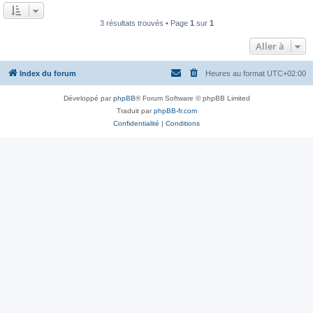
a
u
g
m
e
3 résultats trouvés • Page
1
sur
1
e
s
s
Aller à
a
g
e
Index du forum
Heures au format
UTC+02:00
Développé par
phpBB
® Forum Software © phpBB Limited
Traduit par
phpBB-fr.com
Confidentialité
|
Conditions