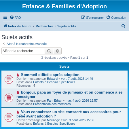
Enfance & Familles d'Adoption
FAQ
S’enregistrer
Connexion
R
Index du forum
Rechercher
Sujets actifs
e
Sujets actifs
c
Aller à la recherche avancée
h
Rechercher
Recherche avancée
e
3 résultats trouvés • Page
1
sur
1
r
Sujets
c
N
Sommeil difficile après adoption
h
o
Dernier message par
Edward
«
ven. 7 août 2026 14:49
u
e
Posté dans
Enfants à Besoins Spécifiques
v
Réponses :
4
e
r
a
N
bonjour, papa au foyer de jumeaux et on commence a se
u
o
renseigner
m
u
Dernier message par
Fan_Ethan
«
mar. 4 août 2026 19:57
e
v
Posté dans
Présentation des membres
s
e
s
a
N
Vous connaissez un site consacré aux accessoires pour
a
u
o
g
bébé avant adoption ?
m
u
e
e
Dernier message par
Mariange
«
lun. 3 août 2026 15:36
v
s
Posté dans
Enfants à Besoins Spécifiques
e
s
a