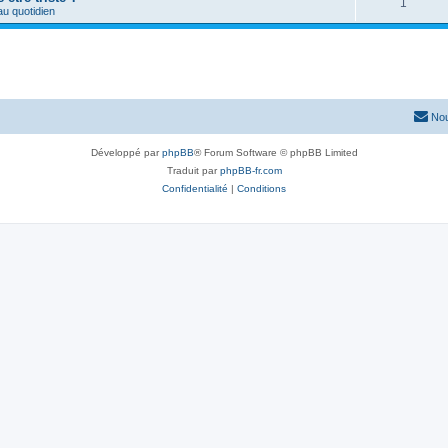
1
u quotidien
Nou
Développé par
phpBB
® Forum Software © phpBB Limited
Traduit par
phpBB-fr.com
Confidentialité
|
Conditions