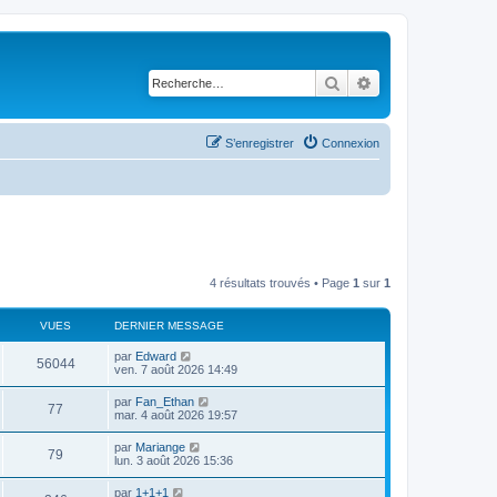
Rechercher
Recherche avancé
S’enregistrer
Connexion
4 résultats trouvés • Page
1
sur
1
VUES
DERNIER MESSAGE
par
Edward
56044
ven. 7 août 2026 14:49
par
Fan_Ethan
77
mar. 4 août 2026 19:57
par
Mariange
79
lun. 3 août 2026 15:36
par
1+1+1