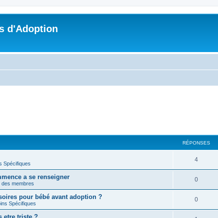
s d'Adoption
RÉPONSES
4
s Spécifiques
mmence a se renseigner
0
n des membres
soires pour bébé avant adoption ?
0
ins Spécifiques
etre triste ?