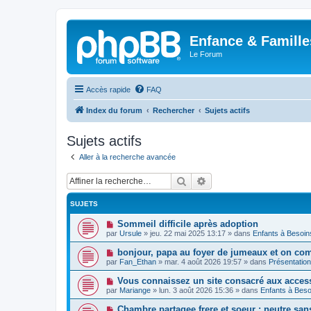
Enfance & Famille
Le Forum
Accès rapide
FAQ
Index du forum
Rechercher
Sujets actifs
Sujets actifs
Aller à la recherche avancée
Rechercher
Recherche avancée
SUJETS
N
Sommeil difficile après adoption
o
par
Ursule
»
jeu. 22 mai 2025 13:17
» dans
Enfants à Besoin
u
v
N
bonjour, papa au foyer de jumeaux et on co
e
o
par
Fan_Ethan
»
mar. 4 août 2026 19:57
» dans
Présentatio
a
u
u
v
N
Vous connaissez un site consacré aux acces
m
e
o
e
par
Mariange
»
lun. 3 août 2026 15:36
» dans
Enfants à Beso
a
u
s
u
v
s
N
Chambre partagee frere et soeur : neutre sans 
m