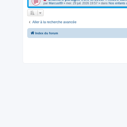
e
a
o
e
par
Marcus89
»
mer. 29 juil. 2026 19:57
» dans
Nos enfants a
a
g
u
s
u
e
v
s
m
e
a
e
a
g
s
u
e
s
Aller à la recherche avancée
m
a
e
g
s
e
s
Index du forum
a
g
e