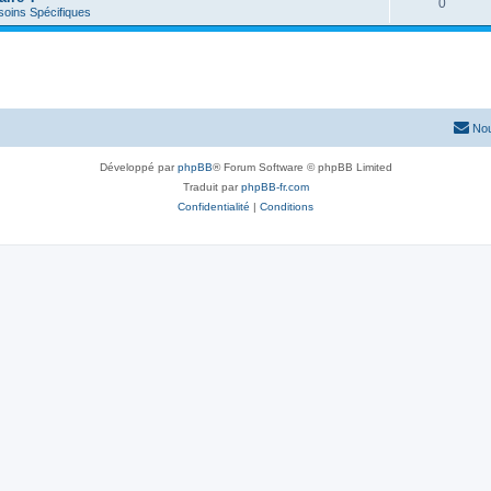
0
soins Spécifiques
Nou
Développé par
phpBB
® Forum Software © phpBB Limited
Traduit par
phpBB-fr.com
Confidentialité
|
Conditions