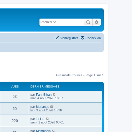
Rechercher
Recherche avancé
S’enregistrer
Connexion
4 résultats trouvés • Page
1
sur
1
VUES
DERNIER MESSAGE
par
Fan_Ethan
53
mar. 4 août 2026 19:57
par
Mariange
60
lun. 3 août 2026 15:36
par
1+1+1
220
sam. 1 août 2026 03:01
par
Klemensia