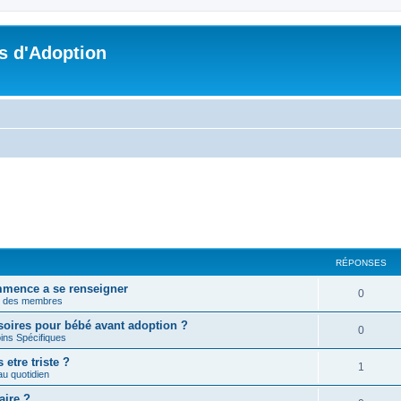
s d'Adoption
RÉPONSES
mmence a se renseigner
0
n des membres
soires pour bébé avant adoption ?
0
ins Spécifiques
etre triste ?
1
u quotidien
aire ?