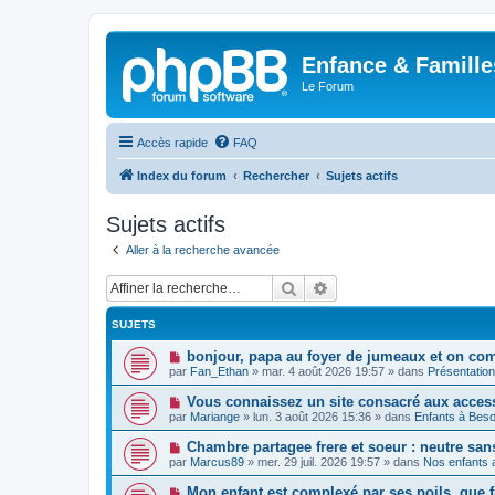
Enfance & Famille
Le Forum
Accès rapide
FAQ
Index du forum
Rechercher
Sujets actifs
Sujets actifs
Aller à la recherche avancée
Rechercher
Recherche avancée
SUJETS
N
bonjour, papa au foyer de jumeaux et on co
o
par
Fan_Ethan
»
mar. 4 août 2026 19:57
» dans
Présentatio
u
v
N
Vous connaissez un site consacré aux acces
e
o
par
Mariange
»
lun. 3 août 2026 15:36
» dans
Enfants à Beso
a
u
u
v
N
Chambre partagee frere et soeur : neutre sans 
m
e
o
e
par
Marcus89
»
mer. 29 juil. 2026 19:57
» dans
Nos enfants a
a
u
s
u
v
s
N
Mon enfant est complexé par ses poils, que f
m