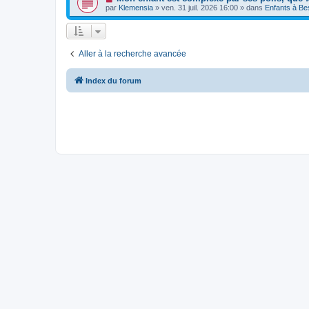
e
a
o
e
par
Klemensia
»
ven. 31 juil. 2026 16:00
» dans
Enfants à Be
a
g
u
s
u
e
v
s
m
e
a
e
a
g
s
u
e
s
Aller à la recherche avancée
m
a
e
g
s
e
s
Index du forum
a
g
e