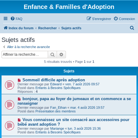
Enfance & Familles d'Adoption
FAQ
S’enregistrer
Connexion
R
Index du forum
Rechercher
Sujets actifs
e
Sujets actifs
c
Aller à la recherche avancée
h
Rechercher
Recherche avancée
e
5 résultats trouvés • Page
1
sur
1
r
Sujets
c
N
Sommeil difficile après adoption
h
o
Dernier message par
Edward
«
ven. 7 août 2026 09:57
u
e
Posté dans
Enfants à Besoins Spécifiques
v
Réponses :
4
e
r
a
N
bonjour, papa au foyer de jumeaux et on commence a se
u
o
renseigner
m
u
Dernier message par
Fan_Ethan
«
mar. 4 août 2026 19:57
e
v
Posté dans
Présentation des membres
s
e
s
a
N
Vous connaissez un site consacré aux accessoires pour
a
u
o
g
bébé avant adoption ?
m
u
e
e
Dernier message par
Mariange
«
lun. 3 août 2026 15:36
v
s
Posté dans
Enfants à Besoins Spécifiques
e
s
a