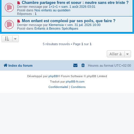
a
N
Chambre partagee frere et soeur : neutre sans etre triste ?
u
g
o
Dernier message par
m
1+1+1
«
sam. 1 août 2026 03:01
e
u
Posté dans
e
Nos enfants au quotidien
v
Réponses :
s
1
e
s
a
N
Mon enfant est complexé par ses poils, que faire ?
a
u
o
g
Dernier message par
Klemensia
«
ven. 31 juil. 2026 16:00
m
u
e
Posté dans
Enfants à Besoins Spécifiques
e
v
s
e
s
a
a
u
5 résultats trouvés • Page
1
sur
1
g
m
e
e
s
Aller à
s
a
g
Index du forum
Heures au format
UTC+02:00
e
Développé par
phpBB
® Forum Software © phpBB Limited
Traduit par
phpBB-fr.com
Confidentialité
|
Conditions