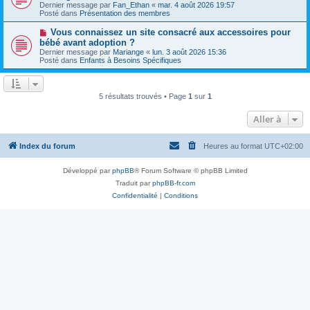
g
Dernier message par
Fan_Ethan
«
mar. 4 août 2026 19:57
e
v
e
Posté dans
Présentation des membres
s
e
s
a
N
Vous connaissez un site consacré aux accessoires pour
a
u
o
g
bébé avant adoption ?
m
u
e
e
Dernier message par
Mariange
«
lun. 3 août 2026 15:36
v
s
Posté dans
Enfants à Besoins Spécifiques
e
s
a
a
u
g
m
e
5 résultats trouvés • Page
1
sur
1
e
s
s
Aller à
a
g
e
Index du forum
Heures au format
UTC+02:00
Développé par
phpBB
® Forum Software © phpBB Limited
Traduit par
phpBB-fr.com
Confidentialité
|
Conditions