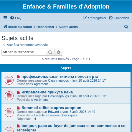
Enfance & Familles d'Adoption
FAQ
S’enregistrer
Connexion
R
Index du forum
Rechercher
Sujets actifs
e
Sujets actifs
c
Aller à la recherche avancée
h
Rechercher
Recherche avancée
e
5 résultats trouvés • Page
1
sur
1
r
Sujets
c
N
профессиональная гигиена полости рта
h
o
Dernier message par
Casvirtapougs
«
lun. 10 août 2026 14:17
u
e
Posté dans
Agrément
v
e
r
N
исправление прикуса цена
a
o
Dernier message par
Casvirtapougs
«
lun. 10 août 2026 13:12
u
u
Posté dans
Agrément
m
v
e
e
N
Sommeil difficile après adoption
s
a
o
s
Dernier message par
Edward
«
ven. 7 août 2026 14:49
u
u
a
Posté dans
Enfants à Besoins Spécifiques
m
v
g
Réponses :
4
e
e
e
s
a
N
bonjour, papa au foyer de jumeaux et on commence a se
s
u
o
renseigner
a
m
u