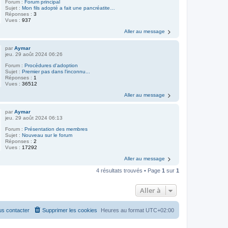
Forum :
Forum principal
Sujet :
Mon fils adopté a fait une pancréatite…
Réponses :
3
Vues :
937
Aller au message
par
Aymar
jeu. 29 août 2024 06:26
Forum :
Procédures d'adoption
Sujet :
Premier pas dans l'inconnu...
Réponses :
1
Vues :
36512
Aller au message
par
Aymar
jeu. 29 août 2024 06:13
Forum :
Présentation des membres
Sujet :
Nouveau sur le forum
Réponses :
2
Vues :
17292
Aller au message
4 résultats trouvés • Page
1
sur
1
Aller à
s contacter
Supprimer les cookies
Heures au format
UTC+02:00