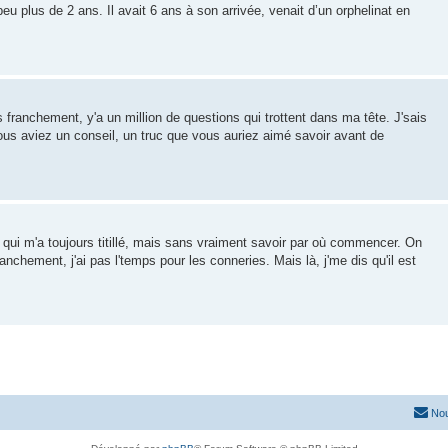
 peu plus de 2 ans. Il avait 6 ans à son arrivée, venait d’un orphelinat en
s franchement, y'a un million de questions qui trottent dans ma tête. J'sais
vous aviez un conseil, un truc que vous auriez aimé savoir avant de
c qui m'a toujours titillé, mais sans vraiment savoir par où commencer. On
anchement, j'ai pas l'temps pour les conneries. Mais là, j'me dis qu'il est
Nou