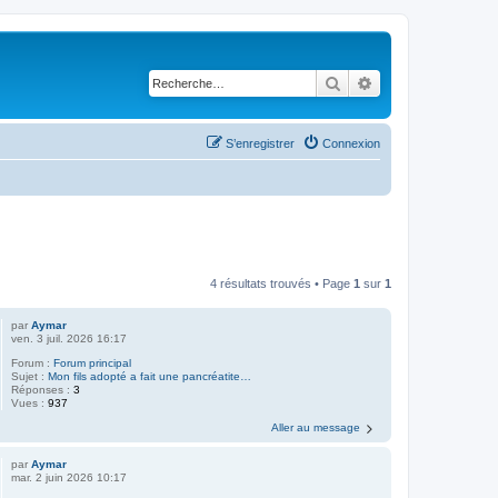
Rechercher
Recherche avancé
S’enregistrer
Connexion
4 résultats trouvés • Page
1
sur
1
par
Aymar
ven. 3 juil. 2026 16:17
Forum :
Forum principal
Sujet :
Mon fils adopté a fait une pancréatite…
Réponses :
3
Vues :
937
Aller au message
par
Aymar
mar. 2 juin 2026 10:17