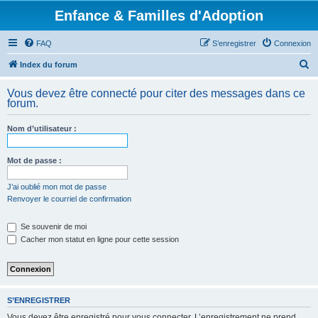
Enfance & Familles d'Adoption
FAQ
S’enregistrer
Connexion
R
Index du forum
e
Vous devez être connecté pour citer des messages dans ce
c
forum.
h
Nom d’utilisateur :
e
r
Mot de passe :
c
h
J’ai oublié mon mot de passe
Renvoyer le courriel de confirmation
e
r
Se souvenir de moi
Cacher mon statut en ligne pour cette session
S’ENREGISTRER
Vous devez être enregistré pour vous connecter. L’enregistrement ne prend