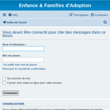
Enfance & Familles d'Adoption
FAQ
S’enregistrer
Connexion
R
Index du forum
e
Vous devez être connecté pour citer des messages dans ce
c
forum.
h
Nom d’utilisateur :
e
r
Mot de passe :
c
h
J’ai oublié mon mot de passe
Renvoyer le courriel de confirmation
e
r
Se souvenir de moi
Cacher mon statut en ligne pour cette session
S’ENREGISTRER
Vous devez être enregistré pour vous connecter. L’enregistrement ne prend