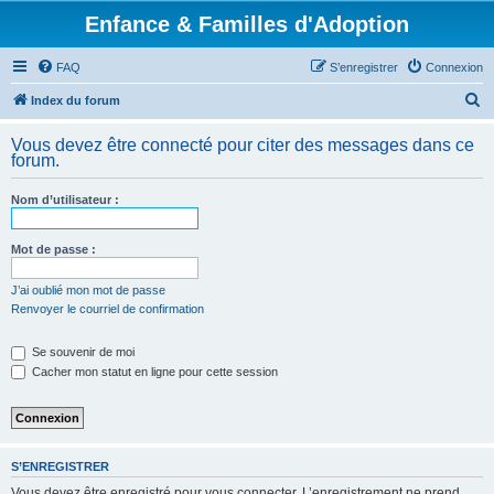
Enfance & Familles d'Adoption
FAQ
S’enregistrer
Connexion
R
Index du forum
e
Vous devez être connecté pour citer des messages dans ce
c
forum.
h
Nom d’utilisateur :
e
r
Mot de passe :
c
h
J’ai oublié mon mot de passe
Renvoyer le courriel de confirmation
e
r
Se souvenir de moi
Cacher mon statut en ligne pour cette session
S’ENREGISTRER
Vous devez être enregistré pour vous connecter. L’enregistrement ne prend