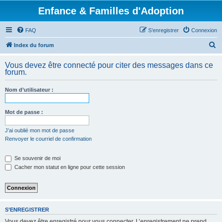
Enfance & Familles d'Adoption
FAQ
S’enregistrer
Connexion
R
Index du forum
e
Vous devez être connecté pour citer des messages dans ce
c
forum.
h
Nom d’utilisateur :
e
r
Mot de passe :
c
h
J’ai oublié mon mot de passe
Renvoyer le courriel de confirmation
e
r
Se souvenir de moi
Cacher mon statut en ligne pour cette session
S’ENREGISTRER
Vous devez être enregistré pour vous connecter. L’enregistrement ne prend