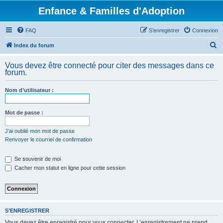
Enfance & Familles d'Adoption
FAQ
S’enregistrer
Connexion
R
Index du forum
e
Vous devez être connecté pour citer des messages dans ce
c
forum.
h
Nom d’utilisateur :
e
r
Mot de passe :
c
h
J’ai oublié mon mot de passe
Renvoyer le courriel de confirmation
e
r
Se souvenir de moi
Cacher mon statut en ligne pour cette session
S’ENREGISTRER
Vous devez être enregistré pour vous connecter. L’enregistrement ne prend