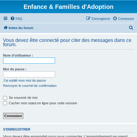
Enfance & Familles d'Adoption
FAQ
S’enregistrer
Connexion
R
Index du forum
e
Vous devez être connecté pour citer des messages dans ce
c
forum.
h
Nom d’utilisateur :
e
r
Mot de passe :
c
h
J’ai oublié mon mot de passe
Renvoyer le courriel de confirmation
e
r
Se souvenir de moi
Cacher mon statut en ligne pour cette session
S’ENREGISTRER
Vous devez être enregistré pour vous connecter. L’enregistrement ne prend