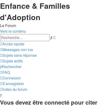
Enfance & Familles
d'Adoption
Le Forum
Vers le contenu
Recherche
Rechercher
avancée
Accès rapide
Messages non lus
Sujets sans réponse
Sujets actifs
Rechercher
FAQ
Connexion
S’enregistrer
Index du forum
Rechercher
Vous devez être connecté pour citer