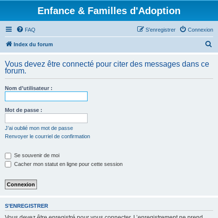
Enfance & Familles d'Adoption
FAQ
S’enregistrer
Connexion
R
Index du forum
e
Vous devez être connecté pour citer des messages dans ce
c
forum.
h
Nom d’utilisateur :
e
r
Mot de passe :
c
h
J’ai oublié mon mot de passe
Renvoyer le courriel de confirmation
e
r
Se souvenir de moi
Cacher mon statut en ligne pour cette session
S’ENREGISTRER
Vous devez être enregistré pour vous connecter. L’enregistrement ne prend