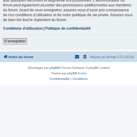
que quelques secondes et augmente vos possibilités. L’administrateur du
forum peut également accorder des permissions additionnelles aux membres
du forum. Avant de vous enregistrer, assurez-vous d’avoir pris connaissance
de nos conditions d’utilisation et de notre politique de vie privée. Assurez-vous
de bien lire tout le règlement du forum.
Conditions d’utilisation
|
Politique de confidentialité
S’enregistrer
Index du forum
Heures au format
UTC+02:00
Développé par
phpBB
® Forum Software © phpBB Limited
Traduit par
phpBB-fr.com
Confidentialité
|
Conditions