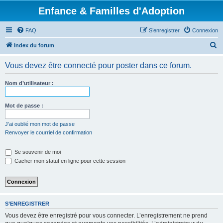
Enfance & Familles d'Adoption
FAQ
S’enregistrer
Connexion
R
Index du forum
e
Vous devez être connecté pour poster dans ce forum.
c
h
Nom d’utilisateur :
e
r
Mot de passe :
c
J’ai oublié mon mot de passe
h
Renvoyer le courriel de confirmation
e
Se souvenir de moi
r
Cacher mon statut en ligne pour cette session
S’ENREGISTRER
Vous devez être enregistré pour vous connecter. L’enregistrement ne prend