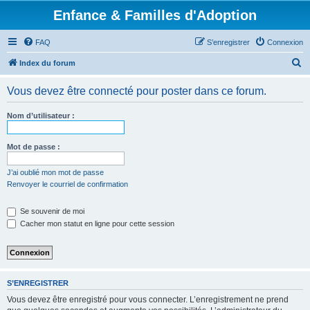
Enfance & Familles d'Adoption
FAQ
S’enregistrer
Connexion
R
Index du forum
e
Vous devez être connecté pour poster dans ce forum.
c
h
Nom d’utilisateur :
e
r
Mot de passe :
c
J’ai oublié mon mot de passe
h
Renvoyer le courriel de confirmation
e
Se souvenir de moi
r
Cacher mon statut en ligne pour cette session
S’ENREGISTRER
Vous devez être enregistré pour vous connecter. L’enregistrement ne prend