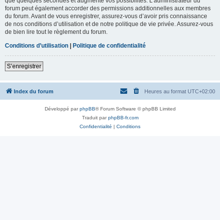
que quelques secondes et augmente vos possibilités. L’administrateur du
forum peut également accorder des permissions additionnelles aux membres
du forum. Avant de vous enregistrer, assurez-vous d’avoir pris connaissance
de nos conditions d’utilisation et de notre politique de vie privée. Assurez-vous
de bien lire tout le règlement du forum.
Conditions d’utilisation
|
Politique de confidentialité
S’enregistrer
Index du forum
Heures au format
UTC+02:00
Développé par
phpBB
® Forum Software © phpBB Limited
Traduit par
phpBB-fr.com
Confidentialité
|
Conditions