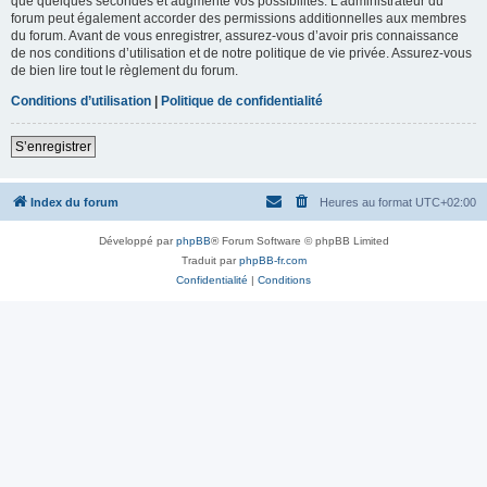
que quelques secondes et augmente vos possibilités. L’administrateur du
forum peut également accorder des permissions additionnelles aux membres
du forum. Avant de vous enregistrer, assurez-vous d’avoir pris connaissance
de nos conditions d’utilisation et de notre politique de vie privée. Assurez-vous
de bien lire tout le règlement du forum.
Conditions d’utilisation
|
Politique de confidentialité
S’enregistrer
Index du forum
Heures au format
UTC+02:00
Développé par
phpBB
® Forum Software © phpBB Limited
Traduit par
phpBB-fr.com
Confidentialité
|
Conditions