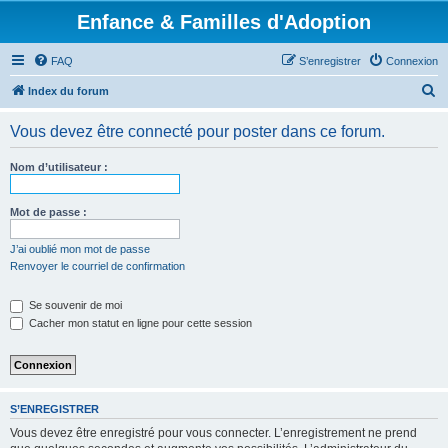
Enfance & Familles d'Adoption
FAQ
S’enregistrer
Connexion
R
Index du forum
e
Vous devez être connecté pour poster dans ce forum.
c
h
Nom d’utilisateur :
e
r
Mot de passe :
c
J’ai oublié mon mot de passe
h
Renvoyer le courriel de confirmation
e
Se souvenir de moi
r
Cacher mon statut en ligne pour cette session
S’ENREGISTRER
Vous devez être enregistré pour vous connecter. L’enregistrement ne prend