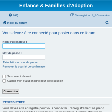
Enfance & Familles d'Adoption
FAQ
S’enregistrer
Connexion
R
Index du forum
e
Vous devez être connecté pour poster dans ce forum.
c
h
Nom d’utilisateur :
e
r
Mot de passe :
c
J’ai oublié mon mot de passe
h
Renvoyer le courriel de confirmation
e
Se souvenir de moi
r
Cacher mon statut en ligne pour cette session
S’ENREGISTRER
Vous devez être enregistré pour vous connecter. L’enregistrement ne prend