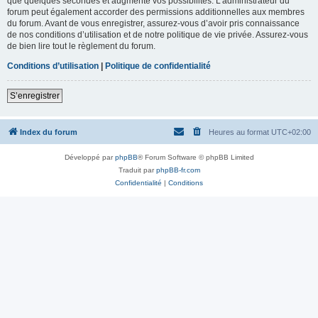
que quelques secondes et augmente vos possibilités. L’administrateur du
forum peut également accorder des permissions additionnelles aux membres
du forum. Avant de vous enregistrer, assurez-vous d’avoir pris connaissance
de nos conditions d’utilisation et de notre politique de vie privée. Assurez-vous
de bien lire tout le règlement du forum.
Conditions d’utilisation
|
Politique de confidentialité
S’enregistrer
Index du forum
Heures au format
UTC+02:00
Développé par
phpBB
® Forum Software © phpBB Limited
Traduit par
phpBB-fr.com
Confidentialité
|
Conditions