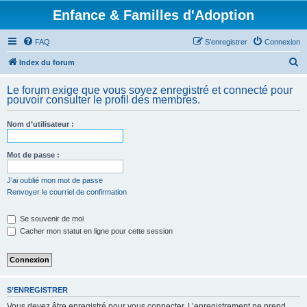
Enfance & Familles d'Adoption
FAQ
S’enregistrer
Connexion
R
Index du forum
e
Le forum exige que vous soyez enregistré et connecté pour
c
pouvoir consulter le profil des membres.
h
Nom d’utilisateur :
e
r
Mot de passe :
c
h
J’ai oublié mon mot de passe
Renvoyer le courriel de confirmation
e
r
Se souvenir de moi
Cacher mon statut en ligne pour cette session
S’ENREGISTRER
Vous devez être enregistré pour vous connecter. L’enregistrement ne prend