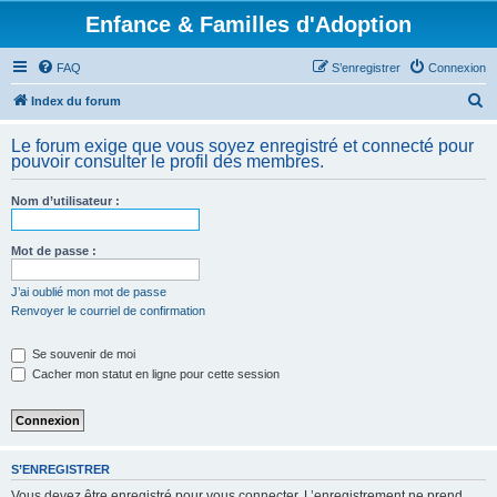
Enfance & Familles d'Adoption
FAQ
S’enregistrer
Connexion
R
Index du forum
e
Le forum exige que vous soyez enregistré et connecté pour
c
pouvoir consulter le profil des membres.
h
Nom d’utilisateur :
e
r
Mot de passe :
c
h
J’ai oublié mon mot de passe
Renvoyer le courriel de confirmation
e
r
Se souvenir de moi
Cacher mon statut en ligne pour cette session
S’ENREGISTRER
Vous devez être enregistré pour vous connecter. L’enregistrement ne prend