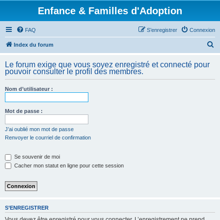
Enfance & Familles d'Adoption
FAQ
S’enregistrer
Connexion
R
Index du forum
e
Le forum exige que vous soyez enregistré et connecté pour
c
pouvoir consulter le profil des membres.
h
Nom d’utilisateur :
e
r
Mot de passe :
c
h
J’ai oublié mon mot de passe
Renvoyer le courriel de confirmation
e
r
Se souvenir de moi
Cacher mon statut en ligne pour cette session
S’ENREGISTRER
Vous devez être enregistré pour vous connecter. L’enregistrement ne prend