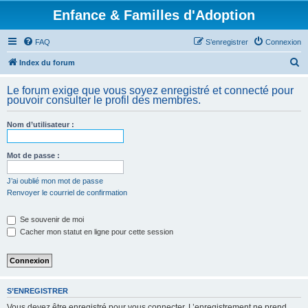
Enfance & Familles d'Adoption
FAQ
S’enregistrer
Connexion
R
Index du forum
e
Le forum exige que vous soyez enregistré et connecté pour
c
pouvoir consulter le profil des membres.
h
Nom d’utilisateur :
e
r
Mot de passe :
c
h
J’ai oublié mon mot de passe
Renvoyer le courriel de confirmation
e
r
Se souvenir de moi
Cacher mon statut en ligne pour cette session
S’ENREGISTRER
Vous devez être enregistré pour vous connecter. L’enregistrement ne prend