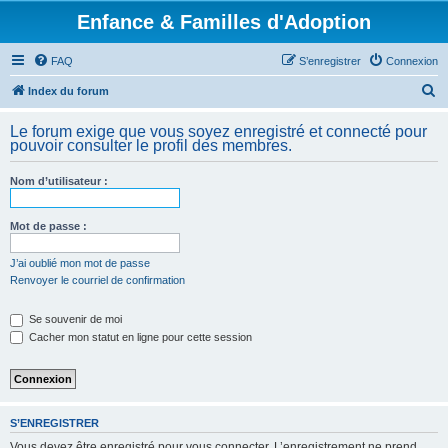
Enfance & Familles d'Adoption
FAQ
S’enregistrer
Connexion
R
Index du forum
e
Le forum exige que vous soyez enregistré et connecté pour
c
pouvoir consulter le profil des membres.
h
Nom d’utilisateur :
e
r
Mot de passe :
c
h
J’ai oublié mon mot de passe
Renvoyer le courriel de confirmation
e
r
Se souvenir de moi
Cacher mon statut en ligne pour cette session
S’ENREGISTRER
Vous devez être enregistré pour vous connecter. L’enregistrement ne prend