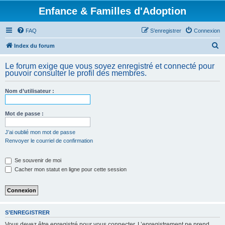
Enfance & Familles d'Adoption
FAQ
S’enregistrer
Connexion
R
Index du forum
e
Le forum exige que vous soyez enregistré et connecté pour
c
pouvoir consulter le profil des membres.
h
Nom d’utilisateur :
e
r
Mot de passe :
c
h
J’ai oublié mon mot de passe
Renvoyer le courriel de confirmation
e
r
Se souvenir de moi
Cacher mon statut en ligne pour cette session
S’ENREGISTRER
Vous devez être enregistré pour vous connecter. L’enregistrement ne prend