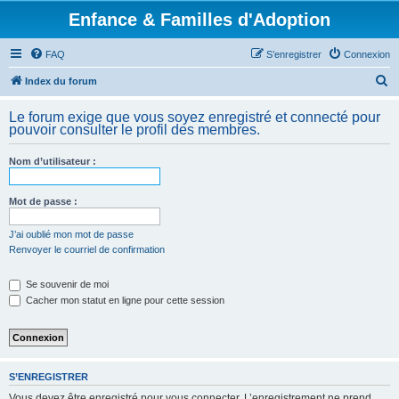
Enfance & Familles d'Adoption
FAQ
S’enregistrer
Connexion
R
Index du forum
e
Le forum exige que vous soyez enregistré et connecté pour
c
pouvoir consulter le profil des membres.
h
Nom d’utilisateur :
e
r
Mot de passe :
c
h
J’ai oublié mon mot de passe
Renvoyer le courriel de confirmation
e
r
Se souvenir de moi
Cacher mon statut en ligne pour cette session
S’ENREGISTRER
Vous devez être enregistré pour vous connecter. L’enregistrement ne prend