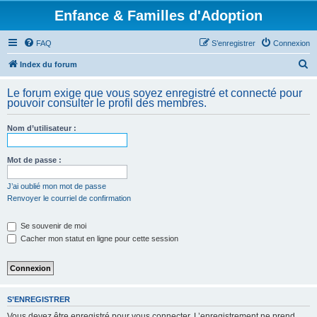
Enfance & Familles d'Adoption
FAQ
S’enregistrer
Connexion
R
Index du forum
e
Le forum exige que vous soyez enregistré et connecté pour
c
pouvoir consulter le profil des membres.
h
Nom d’utilisateur :
e
r
Mot de passe :
c
h
J’ai oublié mon mot de passe
Renvoyer le courriel de confirmation
e
r
Se souvenir de moi
Cacher mon statut en ligne pour cette session
S’ENREGISTRER
Vous devez être enregistré pour vous connecter. L’enregistrement ne prend