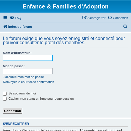
Enfance & Familles d'Adoption
FAQ
S’enregistrer
Connexion
R
Index du forum
e
Le forum exige que vous soyez enregistré et connecté pour
c
pouvoir consulter le profil des membres.
h
Nom d’utilisateur :
e
r
Mot de passe :
c
h
J’ai oublié mon mot de passe
Renvoyer le courriel de confirmation
e
r
Se souvenir de moi
Cacher mon statut en ligne pour cette session
S’ENREGISTRER
Vous devez être enregistré pour vous connecter. L’enregistrement ne prend