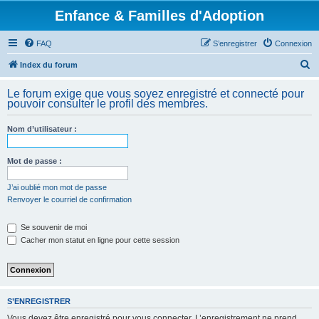
Enfance & Familles d'Adoption
FAQ
S’enregistrer
Connexion
R
Index du forum
e
Le forum exige que vous soyez enregistré et connecté pour
c
pouvoir consulter le profil des membres.
h
Nom d’utilisateur :
e
r
Mot de passe :
c
h
J’ai oublié mon mot de passe
Renvoyer le courriel de confirmation
e
r
Se souvenir de moi
Cacher mon statut en ligne pour cette session
S’ENREGISTRER
Vous devez être enregistré pour vous connecter. L’enregistrement ne prend