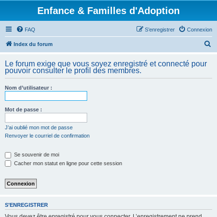
Enfance & Familles d'Adoption
FAQ
S’enregistrer
Connexion
R
Index du forum
e
Le forum exige que vous soyez enregistré et connecté pour
c
pouvoir consulter le profil des membres.
h
Nom d’utilisateur :
e
r
Mot de passe :
c
h
J’ai oublié mon mot de passe
Renvoyer le courriel de confirmation
e
r
Se souvenir de moi
Cacher mon statut en ligne pour cette session
S’ENREGISTRER
Vous devez être enregistré pour vous connecter. L’enregistrement ne prend