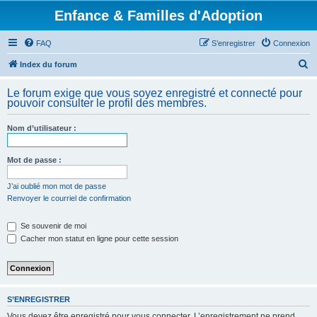
Enfance & Familles d'Adoption
FAQ
S’enregistrer
Connexion
R
Index du forum
e
Le forum exige que vous soyez enregistré et connecté pour
c
pouvoir consulter le profil des membres.
h
Nom d’utilisateur :
e
r
Mot de passe :
c
h
J’ai oublié mon mot de passe
Renvoyer le courriel de confirmation
e
r
Se souvenir de moi
Cacher mon statut en ligne pour cette session
S’ENREGISTRER
Vous devez être enregistré pour vous connecter. L’enregistrement ne prend