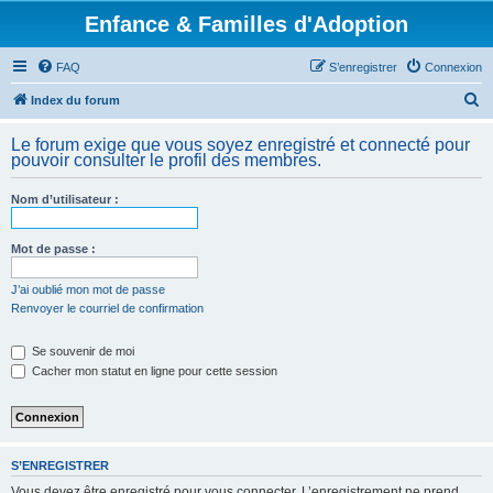
Enfance & Familles d'Adoption
FAQ
S’enregistrer
Connexion
R
Index du forum
e
Le forum exige que vous soyez enregistré et connecté pour
c
pouvoir consulter le profil des membres.
h
Nom d’utilisateur :
e
r
Mot de passe :
c
h
J’ai oublié mon mot de passe
Renvoyer le courriel de confirmation
e
r
Se souvenir de moi
Cacher mon statut en ligne pour cette session
S’ENREGISTRER
Vous devez être enregistré pour vous connecter. L’enregistrement ne prend