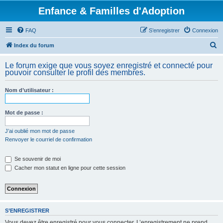
Enfance & Familles d'Adoption
FAQ
S’enregistrer
Connexion
R
Index du forum
e
Le forum exige que vous soyez enregistré et connecté pour
c
pouvoir consulter le profil des membres.
h
Nom d’utilisateur :
e
r
Mot de passe :
c
h
J’ai oublié mon mot de passe
Renvoyer le courriel de confirmation
e
r
Se souvenir de moi
Cacher mon statut en ligne pour cette session
S’ENREGISTRER
Vous devez être enregistré pour vous connecter. L’enregistrement ne prend