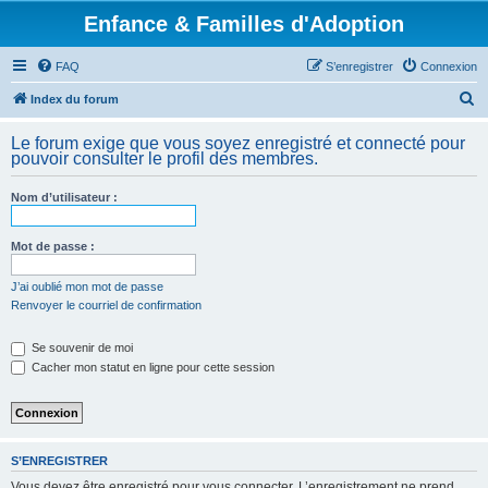
Enfance & Familles d'Adoption
FAQ
S’enregistrer
Connexion
R
Index du forum
e
Le forum exige que vous soyez enregistré et connecté pour
c
pouvoir consulter le profil des membres.
h
Nom d’utilisateur :
e
r
Mot de passe :
c
h
J’ai oublié mon mot de passe
Renvoyer le courriel de confirmation
e
r
Se souvenir de moi
Cacher mon statut en ligne pour cette session
S’ENREGISTRER
Vous devez être enregistré pour vous connecter. L’enregistrement ne prend