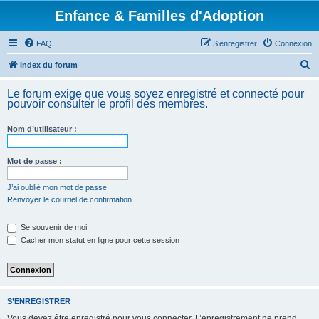
Enfance & Familles d'Adoption
FAQ
S’enregistrer
Connexion
R
Index du forum
e
Le forum exige que vous soyez enregistré et connecté pour
c
pouvoir consulter le profil des membres.
h
Nom d’utilisateur :
e
r
Mot de passe :
c
h
J’ai oublié mon mot de passe
Renvoyer le courriel de confirmation
e
r
Se souvenir de moi
Cacher mon statut en ligne pour cette session
S’ENREGISTRER
Vous devez être enregistré pour vous connecter. L’enregistrement ne prend