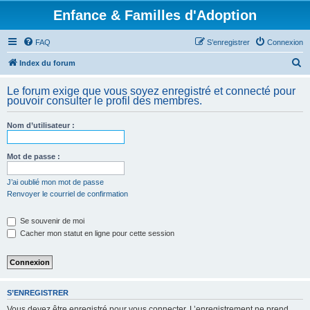
Enfance & Familles d'Adoption
FAQ
S’enregistrer
Connexion
R
Index du forum
e
Le forum exige que vous soyez enregistré et connecté pour
c
pouvoir consulter le profil des membres.
h
Nom d’utilisateur :
e
r
Mot de passe :
c
h
J’ai oublié mon mot de passe
Renvoyer le courriel de confirmation
e
r
Se souvenir de moi
Cacher mon statut en ligne pour cette session
S’ENREGISTRER
Vous devez être enregistré pour vous connecter. L’enregistrement ne prend