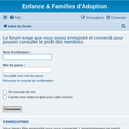
Enfance & Familles d'Adoption
FAQ
S’enregistrer
Connexion
R
Index du forum
e
Le forum exige que vous soyez enregistré et connecté pour
c
pouvoir consulter le profil des membres.
h
Nom d’utilisateur :
e
r
Mot de passe :
c
h
J’ai oublié mon mot de passe
Renvoyer le courriel de confirmation
e
r
Se souvenir de moi
Cacher mon statut en ligne pour cette session
S’ENREGISTRER
Vous devez être enregistré pour vous connecter. L’enregistrement ne prend