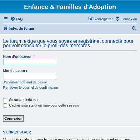
Enfance & Familles d'Adoption
FAQ
S’enregistrer
Connexion
R
Index du forum
e
Le forum exige que vous soyez enregistré et connecté pour
c
pouvoir consulter le profil des membres.
h
Nom d’utilisateur :
e
r
Mot de passe :
c
h
J’ai oublié mon mot de passe
Renvoyer le courriel de confirmation
e
r
Se souvenir de moi
Cacher mon statut en ligne pour cette session
S’ENREGISTRER
Vous devez être enregistré pour vous connecter. L’enregistrement ne prend