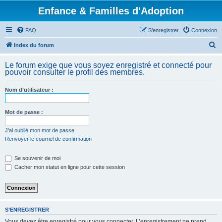
Enfance & Familles d'Adoption
FAQ
S’enregistrer
Connexion
R
Index du forum
e
Le forum exige que vous soyez enregistré et connecté pour
c
pouvoir consulter le profil des membres.
h
Nom d’utilisateur :
e
r
Mot de passe :
c
h
J’ai oublié mon mot de passe
Renvoyer le courriel de confirmation
e
r
Se souvenir de moi
Cacher mon statut en ligne pour cette session
S’ENREGISTRER
Vous devez être enregistré pour vous connecter. L’enregistrement ne prend