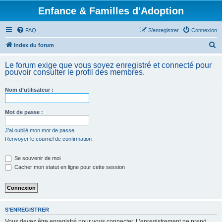
Enfance & Familles d'Adoption
FAQ
S’enregistrer
Connexion
R
Index du forum
e
Le forum exige que vous soyez enregistré et connecté pour
c
pouvoir consulter le profil des membres.
h
Nom d’utilisateur :
e
r
Mot de passe :
c
h
J’ai oublié mon mot de passe
Renvoyer le courriel de confirmation
e
r
Se souvenir de moi
Cacher mon statut en ligne pour cette session
S’ENREGISTRER
Vous devez être enregistré pour vous connecter. L’enregistrement ne prend