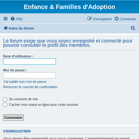
Enfance & Familles d'Adoption
FAQ
S’enregistrer
Connexion
R
Index du forum
e
Le forum exige que vous soyez enregistré et connecté pour
c
pouvoir consulter le profil des membres.
h
Nom d’utilisateur :
e
r
Mot de passe :
c
h
J’ai oublié mon mot de passe
Renvoyer le courriel de confirmation
e
r
Se souvenir de moi
Cacher mon statut en ligne pour cette session
S’ENREGISTRER
Vous devez être enregistré pour vous connecter. L’enregistrement ne prend