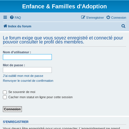
Enfance & Familles d'Adoption
FAQ
S’enregistrer
Connexion
R
Index du forum
e
Le forum exige que vous soyez enregistré et connecté pour
c
pouvoir consulter le profil des membres.
h
Nom d’utilisateur :
e
r
Mot de passe :
c
h
J’ai oublié mon mot de passe
Renvoyer le courriel de confirmation
e
r
Se souvenir de moi
Cacher mon statut en ligne pour cette session
S’ENREGISTRER
Vous devez être enregistré pour vous connecter. L’enregistrement ne prend