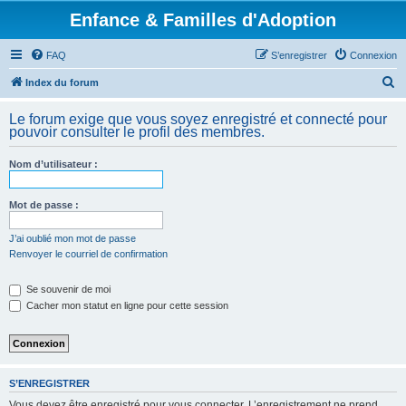
Enfance & Familles d'Adoption
FAQ
S’enregistrer
Connexion
R
Index du forum
e
Le forum exige que vous soyez enregistré et connecté pour
c
pouvoir consulter le profil des membres.
h
Nom d’utilisateur :
e
r
Mot de passe :
c
h
J’ai oublié mon mot de passe
Renvoyer le courriel de confirmation
e
r
Se souvenir de moi
Cacher mon statut en ligne pour cette session
S’ENREGISTRER
Vous devez être enregistré pour vous connecter. L’enregistrement ne prend