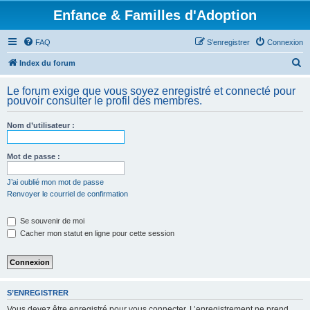
Enfance & Familles d'Adoption
FAQ
S’enregistrer
Connexion
R
Index du forum
e
Le forum exige que vous soyez enregistré et connecté pour
c
pouvoir consulter le profil des membres.
h
Nom d’utilisateur :
e
r
Mot de passe :
c
h
J’ai oublié mon mot de passe
Renvoyer le courriel de confirmation
e
r
Se souvenir de moi
Cacher mon statut en ligne pour cette session
S’ENREGISTRER
Vous devez être enregistré pour vous connecter. L’enregistrement ne prend