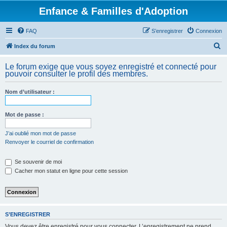
Enfance & Familles d'Adoption
FAQ
S’enregistrer
Connexion
R
Index du forum
e
Le forum exige que vous soyez enregistré et connecté pour
c
pouvoir consulter le profil des membres.
h
Nom d’utilisateur :
e
r
Mot de passe :
c
h
J’ai oublié mon mot de passe
Renvoyer le courriel de confirmation
e
r
Se souvenir de moi
Cacher mon statut en ligne pour cette session
S’ENREGISTRER
Vous devez être enregistré pour vous connecter. L’enregistrement ne prend