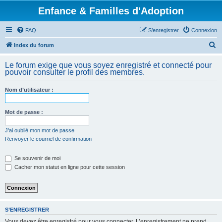
Enfance & Familles d'Adoption
FAQ
S’enregistrer
Connexion
R
Index du forum
e
Le forum exige que vous soyez enregistré et connecté pour
c
pouvoir consulter le profil des membres.
h
Nom d’utilisateur :
e
r
Mot de passe :
c
h
J’ai oublié mon mot de passe
Renvoyer le courriel de confirmation
e
r
Se souvenir de moi
Cacher mon statut en ligne pour cette session
S’ENREGISTRER
Vous devez être enregistré pour vous connecter. L’enregistrement ne prend