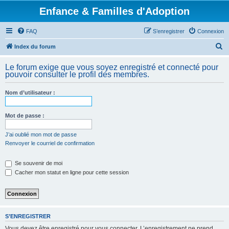
Enfance & Familles d'Adoption
FAQ
S’enregistrer
Connexion
R
Index du forum
e
Le forum exige que vous soyez enregistré et connecté pour
c
pouvoir consulter le profil des membres.
h
Nom d’utilisateur :
e
r
Mot de passe :
c
h
J’ai oublié mon mot de passe
Renvoyer le courriel de confirmation
e
r
Se souvenir de moi
Cacher mon statut en ligne pour cette session
S’ENREGISTRER
Vous devez être enregistré pour vous connecter. L’enregistrement ne prend