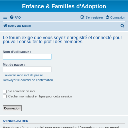
Enfance & Familles d'Adoption
FAQ
S’enregistrer
Connexion
R
Index du forum
e
Le forum exige que vous soyez enregistré et connecté pour
c
pouvoir consulter le profil des membres.
h
Nom d’utilisateur :
e
r
Mot de passe :
c
h
J’ai oublié mon mot de passe
Renvoyer le courriel de confirmation
e
r
Se souvenir de moi
Cacher mon statut en ligne pour cette session
S’ENREGISTRER
Vous devez être enregistré pour vous connecter. L’enregistrement ne prend