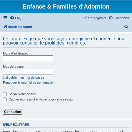
Enfance & Familles d'Adoption
FAQ
S’enregistrer
Connexion
R
Index du forum
e
Le forum exige que vous soyez enregistré et connecté pour
c
pouvoir consulter le profil des membres.
h
Nom d’utilisateur :
e
r
Mot de passe :
c
h
J’ai oublié mon mot de passe
Renvoyer le courriel de confirmation
e
r
Se souvenir de moi
Cacher mon statut en ligne pour cette session
S’ENREGISTRER
Vous devez être enregistré pour vous connecter. L’enregistrement ne prend