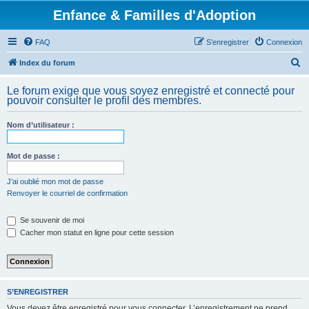
Enfance & Familles d'Adoption
FAQ
S’enregistrer
Connexion
R
Index du forum
e
Le forum exige que vous soyez enregistré et connecté pour
c
pouvoir consulter le profil des membres.
h
Nom d’utilisateur :
e
r
Mot de passe :
c
h
J’ai oublié mon mot de passe
Renvoyer le courriel de confirmation
e
r
Se souvenir de moi
Cacher mon statut en ligne pour cette session
S’ENREGISTRER
Vous devez être enregistré pour vous connecter. L’enregistrement ne prend