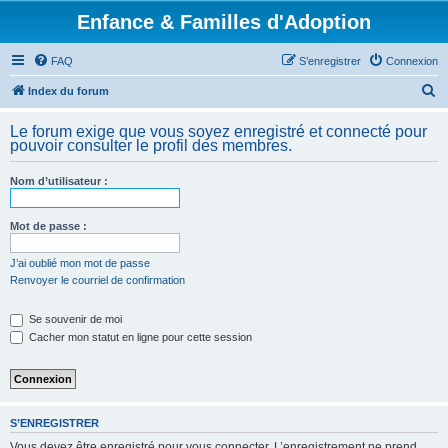
Enfance & Familles d'Adoption
FAQ
S’enregistrer
Connexion
R
Index du forum
e
Le forum exige que vous soyez enregistré et connecté pour
c
pouvoir consulter le profil des membres.
h
Nom d’utilisateur :
e
r
Mot de passe :
c
h
J’ai oublié mon mot de passe
Renvoyer le courriel de confirmation
e
r
Se souvenir de moi
Cacher mon statut en ligne pour cette session
S’ENREGISTRER
Vous devez être enregistré pour vous connecter. L’enregistrement ne prend